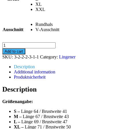
XL
XXL
Rundhals
Ausschnitt
V-Ausschnitt
Lingener2
Frauen
Add to cart
Navy
SKU:
3-2-2-2-3-1-1
Category:
Lingener
quantity
Description
Additional information
Produktsicherheit
Description
Größenangabe:
S –
Länge 64 / Brustweite 41
M
–
Länge 67 / Brustweite 43
L
–
Länge 69 / Brustweite 47
XL
–
Länge 71 / Brustweite 50