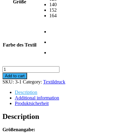
Größe
140
152
164
Farbe des Textil
Sweatshirt
Dino
Add to cart
4
SKU:
3-1
Category:
Textildruck
Jahre
quantity
Description
Additional information
Produktsicherheit
Description
Größenangabe: